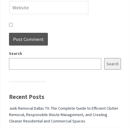
Search
Search
Recent Posts
Junk Removal Dallas TX: The Complete Guide to Efficient Clutter
Removal, Responsible Waste Management, and Creating
Cleaner Residential and Commercial Spaces