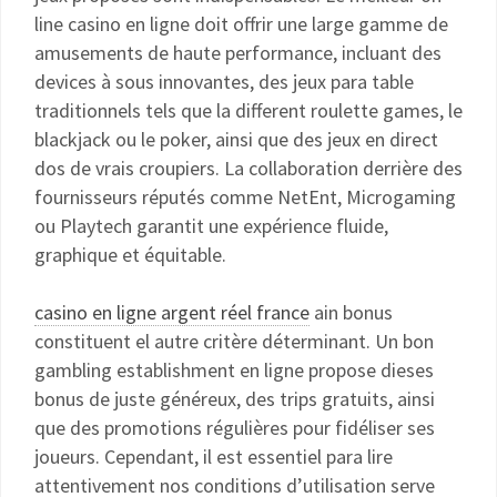
line casino en ligne doit offrir une large gamme de
amusements de haute performance, incluant des
devices à sous innovantes, des jeux para table
traditionnels tels que la different roulette games, le
blackjack ou le poker, ainsi que des jeux en direct
dos de vrais croupiers. La collaboration derrière des
fournisseurs réputés comme NetEnt, Microgaming
ou Playtech garantit une expérience fluide,
graphique et équitable.
casino en ligne argent réel france
ain bonus
constituent el autre critère déterminant. Un bon
gambling establishment en ligne propose dieses
bonus de juste généreux, des trips gratuits, ainsi
que des promotions régulières pour fidéliser ses
joueurs. Cependant, il est essentiel para lire
attentivement nos conditions d’utilisation serve