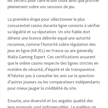
les secrets pour faire le bon choix ainsi que profiter
pleinement sobre vos sessions de jeu.
La première étape pour sélectionner le plus
concurentiel casino durante ligne consiste à vérifier
sa légalité et sa réputation. Un site fiable doit
détenir une licence délivrée equal une autorité
reconnue, comme l’Autorité sobre régulation des
jeux en ligne (ARJEL) en France ou are generally
Malta Gaming Expert. Ces certifications assurent
que le online casino respecte des lignes strictes en
matière de sécurité, d’équité et de transparence.
N’hésitez pas à consulter les avis sur la question
d’autres joueurs ou les comparateurs indépendants
pour mieux jauger la crédibilité du site.
Ensuite, una diversité et los angeles qualité des
jeux proposés sont indispensables. Le meilleur on