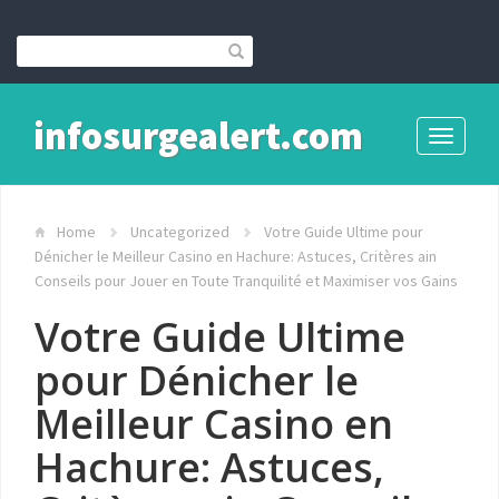
infosurgealert.com
Toggle
navigati
Home
Uncategorized
Votre Guide Ultime pour
Dénicher le Meilleur Casino en Hachure: Astuces, Critères ain
Conseils pour Jouer en Toute Tranquilité et Maximiser vos Gains
Votre Guide Ultime
pour Dénicher le
Meilleur Casino en
Hachure: Astuces,