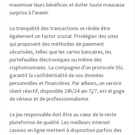
maximiser leurs bénéfices et éviter toute mauvaise
surprise à l’avenir.
La tranquilité des transactions se révèle être
également un factor crucial. Privilégiez des sites
qui proposent des méthodes de paiement
sécurisées, telles que les cartes bancaires, les
portefeuilles électroniques ou même des
cryptomonnaies. La compagnie d’un protocole SSL
garantit la confidentialité de vos données
personnelles et financières. Par ailleurs, un service
client réactif, disponible 24h/24 ain 7j/7, est el gage
de sérieux et de professionnalisme.
Le jeu responsable doit être au cœur de le reste
plateforme de qualité. Les meilleurs internet
casinos en ligne mettent à disposition parfois des