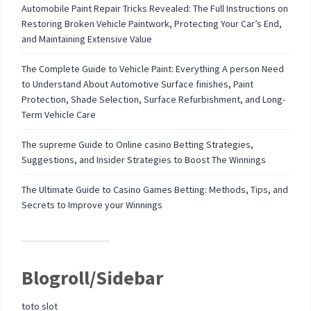
Automobile Paint Repair Tricks Revealed: The Full Instructions on
Restoring Broken Vehicle Paintwork, Protecting Your Car’s End,
and Maintaining Extensive Value
The Complete Guide to Vehicle Paint: Everything A person Need
to Understand About Automotive Surface finishes, Paint
Protection, Shade Selection, Surface Refurbishment, and Long-
Term Vehicle Care
The supreme Guide to Online casino Betting Strategies,
Suggestions, and Insider Strategies to Boost The Winnings
The Ultimate Guide to Casino Games Betting: Methods, Tips, and
Secrets to Improve your Winnings
Blogroll/Sidebar
toto slot