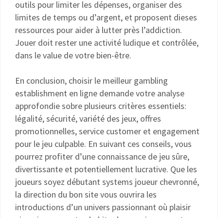
outils pour limiter les dépenses, organiser des
limites de temps ou d’argent, et proposent dieses
ressources pour aider à lutter près l’addiction.
Jouer doit rester une activité ludique et contrôlée,
dans le value de votre bien-être.
En conclusion, choisir le meilleur gambling
establishment en ligne demande votre analyse
approfondie sobre plusieurs critères essentiels:
légalité, sécurité, variété des jeux, offres
promotionnelles, service customer et engagement
pour le jeu culpable. En suivant ces conseils, vous
pourrez profiter d’une connaissance de jeu sûre,
divertissante et potentiellement lucrative. Que les
joueurs soyez débutant systems joueur chevronné,
la direction du bon site vous ouvrira les
introductions d’un univers passionnant où plaisir